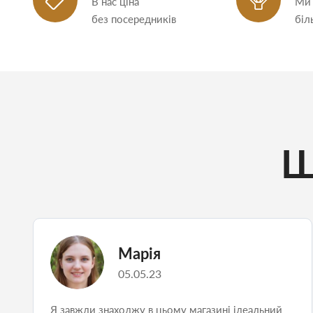
В нас ціна
Ми
без посередників
біл
Щ
Марія
05.05.23
Я завжди знаходжу в цьому магазині ідеальний