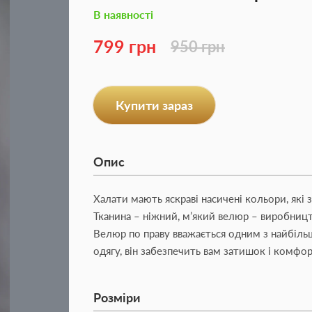
В наявності
799 грн
950 грн
Купити зараз
Опис
Халати мають яскраві насичені кольори, які 
Тканина – ніжний, м’який велюр – виробниц
Велюр по праву вважається одним з найбіл
одягу, він забезпечить вам затишок і комфор
Розміри