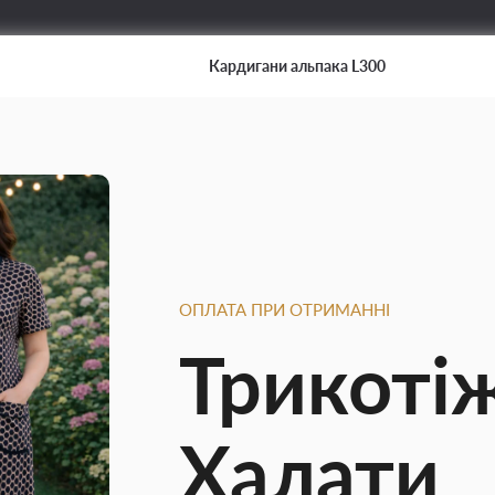
Кардигани альпака L300
ОПЛАТА ПРИ ОТРИМАННІ
Трикоті
Халати