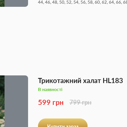
44, 46, 48, 50, 52, 54, 56, 58, 60, 62, 64, 66, 6
Трикотажний халат HL183
В наявності
599 грн
799 грн
Купити зараз